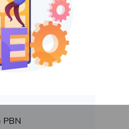
е PBN