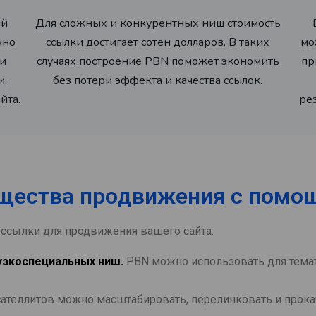
ый
Для сложных и конкурентных ниш стоимость
чно
ссылки достигает сотен долларов. В таких
мо
ти
случаях построение PBN поможет экономить
пр
и,
без потери эффекта и качества ссылок.
йта.
ре
щества продвижения с помо
 ссылки для продвижения вашего сайта:
узкоспециальных ниш.
PBN можно использовать для темат
сателлитов можно масштабировать, перелинковать и прокач