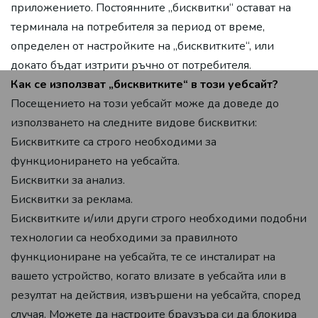
приложението. Постоянните „бисквитки“ остават на
терминала на потребителя за период от време,
определен от настройките на „бисквитките“, или
докато бъдат изтрити ръчно от потребителя.
Как се използват „бисквитките“ в този уебсайт?
Посещението на този уебсайт може да доведе до
използването на следните видове бисквитки:
Бисквитките са строго необходими за
функционирането на уебсайта.
Бисквитки за анализ.
Бисквитки за реклама.
Бисквитките и/или други строго необходими подобни
технологии са необходими за правилното
функциониране на уебсайта, те се инсталират на
вашето устройство, когато влизате в уебсайта или в
резултат на действия, извършени на уебсайта, според
случая. Можете да настроите браузъра си да блокира