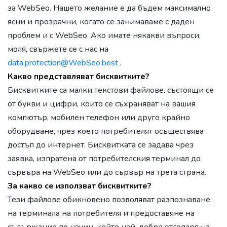
за WebSeo. Нашето желание е да бъдем максимално
ясни и прозрачни, когато се занимаваме с даден
проблем и с WebSeo. Ако имате някакви въпроси,
моля, свържете се с нас на
data.protection@WebSeo.best
.
Какво представляват бисквитките?
Бисквитките са малки текстови файлове, състоящи се
от букви и цифри, които се съхраняват на вашия
компютър, мобилен телефон или друго крайно
оборудване, чрез което потребителят осъществява
достъп до интернет. Бисквитката се задава чрез
заявка, изпратена от потребителския терминал до
сървъра на WebSeo или до сървър на трета страна.
За какво се използват бисквитките?
Тези файлове обикновено позволяват разпознаване
на терминала на потребителя и предоставяне на