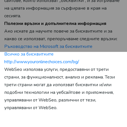
сайтове, които използват „бисквитки“, и за изтриване
на цялата информация за сърфиране в края на
сесията.
Полезни връзки и допълнителна информация
Ако искате да научите повече за бисквитките и за
какво се използват, препоръчваме следните връзки:
Ръководство на Microsoft за бисквитките
Всичко за бисквитките
http://www.youronlinechoices.com/bg/
WebSeo използва услуги, предоставяни от трети
страни, за функционалност, анализ и реклама. Тези
трети страни могат да използват бисквитки и/или
подобни технологии на уебсайтове и приложения,
управлявани от WebSeo, различни от тези,
управлявани от WebSeo.