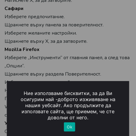
Натиснете X, за да затворите.
Сафари
Изберете предпочитание.
Щракнете върху панела за поверителност.
Изберете желаните настройки.
Щракнете върху X, за да затворите.
Mozilla Firefox
Изберете „Инструменти“ от главния панел, а след това
„Опции“.
Щракнете върху раздела Поверителност.
Изберете желаните настройки.
Натиснете „OK“, за да затворите.
Ние използваме бисквитки, за да Ви
Горните връзки не принадлежат на уебсайта на
осигурим най -доброто изживяване на
нашия уебсайт. Ако продължите да
WebSeo и WebSeo не носи отговорност за тяхното
използвате сайта, ще приемем, че сте
съдържание.
доволни от него.
Управление на настройките за бисквитки
Ok
Обикновено приложение, използвано за достъп до