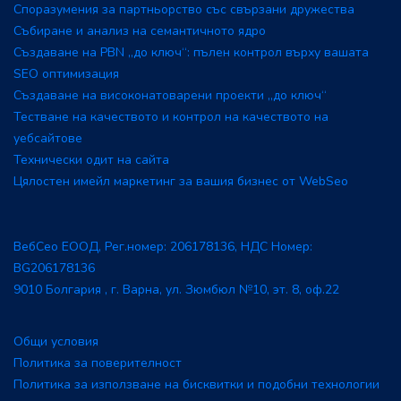
Споразумения за партньорство със свързани дружества
Събиране и анализ на семантичното ядро
Създаване на PBN „до ключ“: пълен контрол върху вашата
SEO оптимизация
Създаване на високонатоварени проекти „до ключ“
Тестване на качеството и контрол на качеството на
уебсайтове
Технически одит на сайта
Цялостен имейл маркетинг за вашия бизнес от WebSeo
ВебСео ЕООД, Рег.номер: 206178136, НДС Номер:
BG206178136
9010 Болгария , г. Варна, ул. Зюмбюл №10, эт. 8, оф.22
Общи условия
Политика за поверителност
Политика за използване на бисквитки и подобни технологии