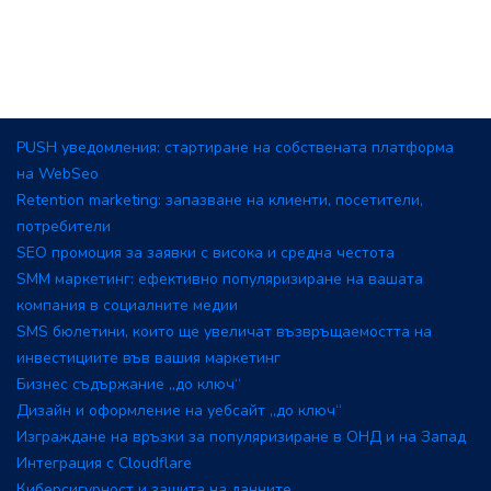
PUSH уведомления: стартиране на собствената платформа
на WebSeo
Retention marketing: запазване на клиенти, посетители,
потребители
SEO промоция за заявки с висока и средна честота
SMM маркетинг: ефективно популяризиране на вашата
компания в социалните медии
SMS бюлетини, които ще увеличат възвръщаемостта на
инвестициите във вашия маркетинг
Бизнес съдържание „до ключ“
Дизайн и оформление на уебсайт „до ключ“
Изграждане на връзки за популяризиране в ОНД и на Запад
Интеграция с Cloudflare
Киберсигурност и защита на данните