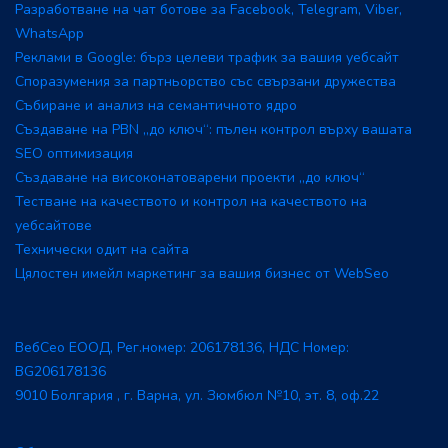
Разработване на чат ботове за Facebook, Telegram, Viber,
WhatsApp
Реклами в Google: бърз целеви трафик за вашия уебсайт
Споразумения за партньорство със свързани дружества
Събиране и анализ на семантичното ядро
Създаване на PBN „до ключ“: пълен контрол върху вашата
SEO оптимизация
Създаване на високонатоварени проекти „до ключ“
Тестване на качеството и контрол на качеството на
уебсайтове
Технически одит на сайта
Цялостен имейл маркетинг за вашия бизнес от WebSeo
ВебСео ЕООД, Рег.номер: 206178136, НДС Номер:
BG206178136
9010 Болгария , г. Варна, ул. Зюмбюл №10, эт. 8, оф.22