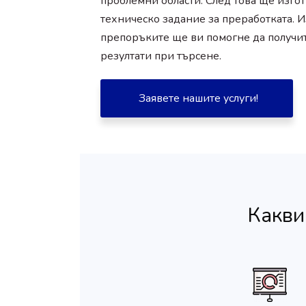
проблемни области. След това ще изго
техническо задание за преработката. 
препоръките ще ви помогне да получи
резултати при търсене.
Заявете нашите услуги!
Какви