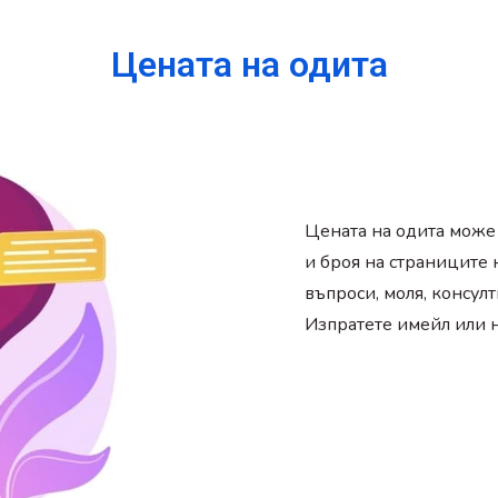
Цената на одита
Цената на одита може 
и броя на страниците 
въпроси, моля, консул
Изпратете имейл или н