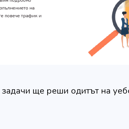
твим подробно
Изпълнението на
те повече трафик и
 задачи ще реши одитът на уеб